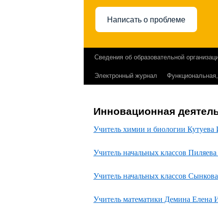
Написать о проблеме
Сведения об образовательной организац
Перейти
Электронный журнал
Функциональная,
к
содержимому
Инновационная деятел
Учитель химии и биологии Кутуева
Учитель начальных классов Пиляева
Учитель начальных классов Сынков
Учитель математики Демина Елена 