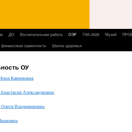
ии
ДО
Воспитательная работа
ОЭР
ГИА-2026
Музей
ПРО
 финансовая грамотность
Школа здоровья
ьность ОУ
 Инна Кяримовна
 Анастасия Александровна
а Олеся Владимировна
Ивановна