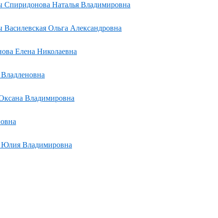
ры Спиридонова Наталья Владимировна
ры Василевская Ольга Александровна
нова Елена Николаевна
 Владленовна
 Оксана Владимировна
новна
в Юлия Владимировна