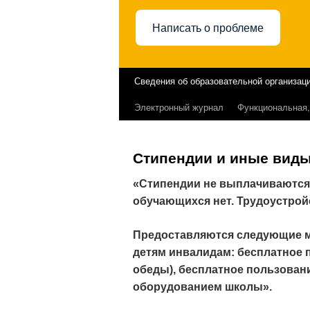
Написать о проблеме
Сведения об образовательной организац
Перейти
Электронный журнал
Функциональная,
к
содержимому
Стипендии и иные вид
«Стипендии не выплачиваются
обучающихся нет. Трудоустрой
Предоставляются следующие м
детям инвалидам: бесплатное п
обеды), бесплатное пользован
оборудованием школы».