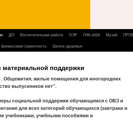
ии
ДО
Воспитательная работа
ОЭР
ГИА-2026
Музей
ПРО
 финансовая грамотность
Школа здоровья
ы материальной поддержки
 . Общежития, жилые помещения для иногородних
ство выпускников нет”.
еры социальной поддержки обучающимся с ОВЗ и
итание для всех категорий обучающихся (завтраки и
ие учебниками, учебными пособиями и